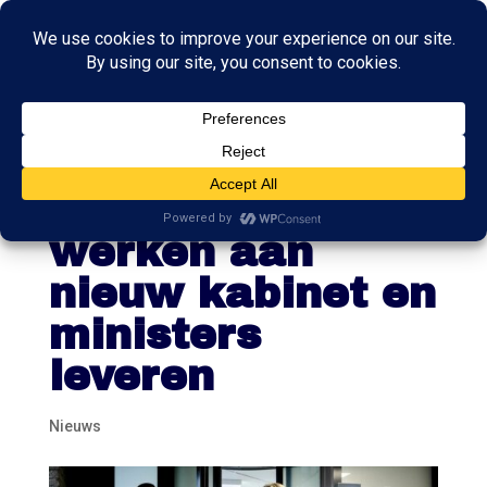
PVV, VVD, NSC
en BBB willen
werken aan
nieuw kabinet en
ministers
leveren
Nieuws