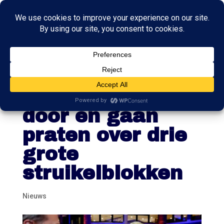
PVV, VVD, NSC
en BBB willen
door en gaan
praten over drie
grote
struikelblokken
Nieuws