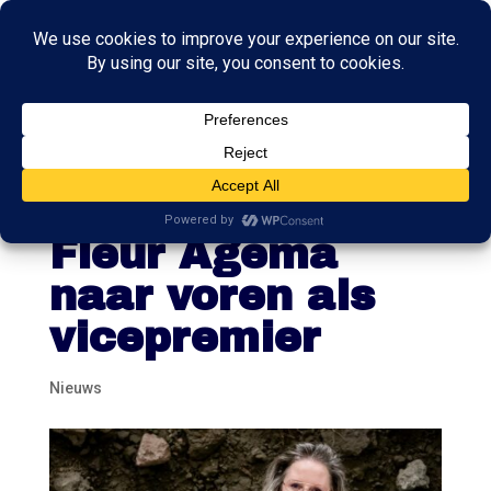
PVV-leider
Wilders schuift
Fleur Agema
naar voren als
vicepremier
Nieuws