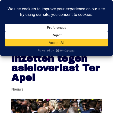
PVV-leider
Wilders: leger
inzetten tegen
asieloverlast Ter
Apel
Nieuws