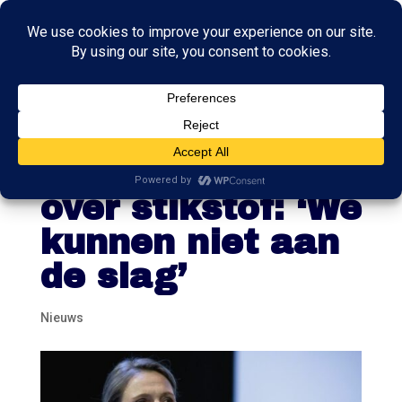
Provinciebestuur
ders slaan alarm
over stikstof: ‘We
kunnen niet aan
de slag’
Nieuws