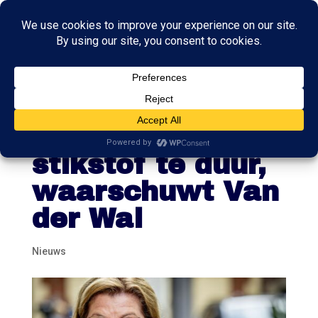
Provinciale
plannen voor
stikstof te duur,
waarschuwt Van
der Wal
Nieuws