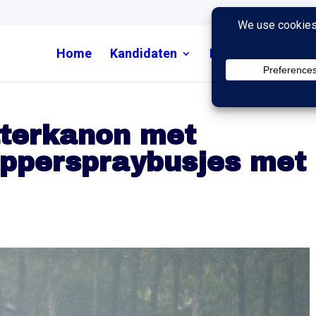
Home
Kandidaten
Nieuws
Uitzend
aterkanon met
epperspraybusjes met