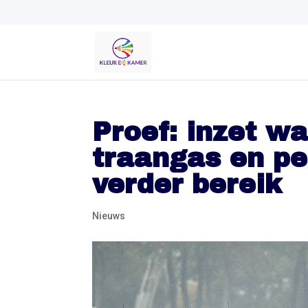
Proef: inzet w
traangas en p
verder bereik
Nieuws