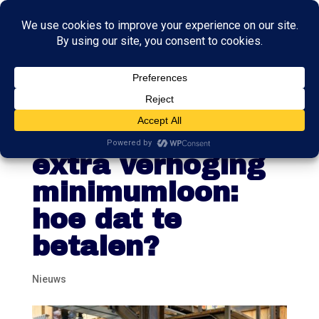
Politieke
discussie over
extra verhoging
minimumloon:
hoe dat te
betalen?
Nieuws