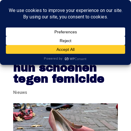
Politici
protesteren met
hun schoenen
tegen femicide
Nieuws