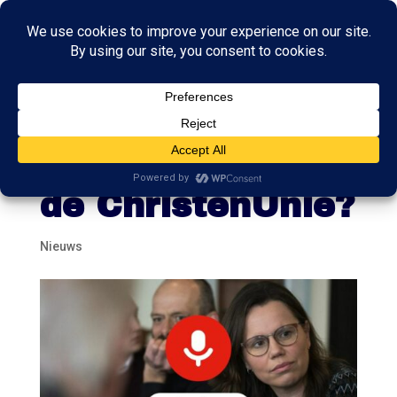
Podcast De Dag:
hoe principieel is
de ChristenUnie?
Nieuws