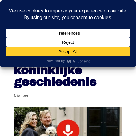
Podcast De Dag:
graven in
koninklijke
geschiedenis
Nieuws