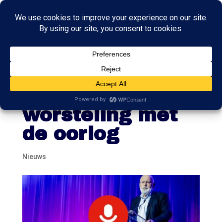
Podcast De Dag:
de ‘linkse’
worsteling met
de oorlog
Nieuws