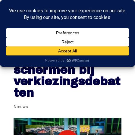
Podcast De Dag:
achter de
schermen bij
verkiezingsdebat
ten
Nieuws