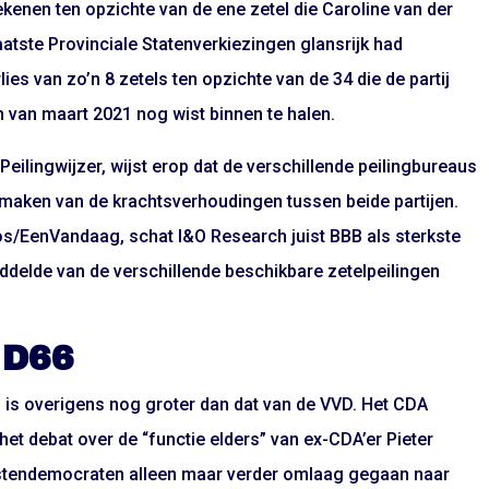
kenen ten opzichte van de ene zetel die Caroline van der
laatste Provinciale Statenverkiezingen glansrijk had
ies van zo’n 8 zetels ten opzichte van de 34 die de partij
n van maart 2021 nog wist binnen te halen.
ilingwijzer, wijst erop dat de verschillende peilingbureaus
g maken van de krachtsverhoudingen tussen beide partijen.
os/EenVandaag, schat I&O Research juist BBB als sterkste
iddelde van de verschillende beschikbare zetelpeilingen
 D66
en is overigens nog groter dan dat van de VVD. Het CDA
et debat over de “functie elders” van ex-CDA’er Pieter
ristendemocraten alleen maar verder omlaag gegaan naar