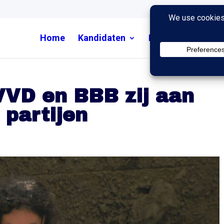
Home
Kandidaten
Nieuws
Uitzend
 VVD en BBB zij aan
 partijen