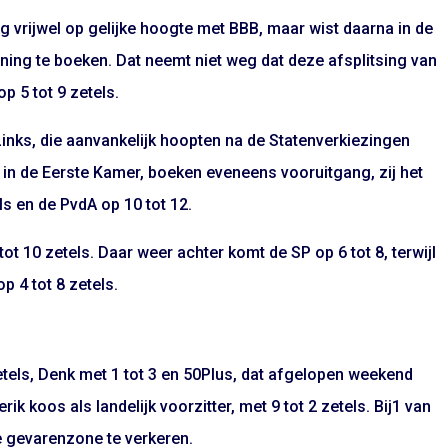
og vrijwel op gelijke hoogte met BBB, maar wist daarna in de
nning te boeken. Dat neemt niet weg dat deze afsplitsing van
op 5 tot 9 zetels.
inks, die aanvankelijk hoopten na de Statenverkiezingen
in de Eerste Kamer, boeken eveneens vooruitgang, zij het
ls en de PvdA op 10 tot 12.
 tot 10 zetels. Daar weer achter komt de SP op 6 tot 8, terwijl
p 4 tot 8 zetels.
zetels, Denk met 1 tot 3 en 50Plus, dat afgelopen weekend
k koos als landelijk voorzitter, met 9 tot 2 zetels. Bij1 van
de gevarenzone te verkeren.