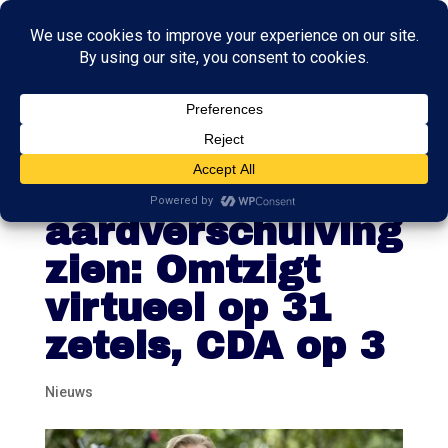
Peiling laat
politieke
aardverschuiving
zien: Omtzigt
virtueel op 31
zetels, CDA op 3
Nieuws