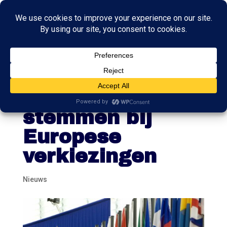
Peiling: kwart
wil PVV
stemmen bij
Europese
verkiezingen
Nieuws