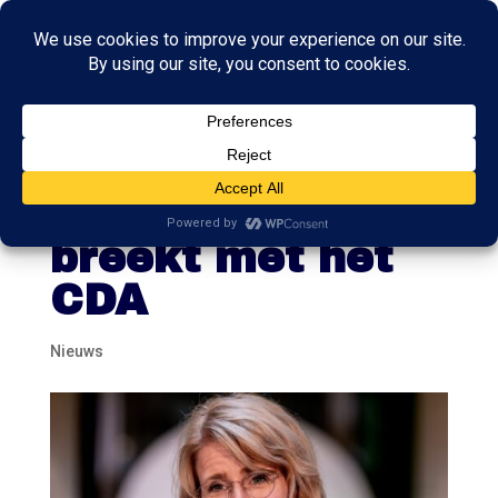
Partijprominent
Mona Keijzer
breekt met het
CDA
Nieuws