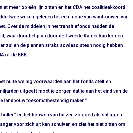
e niet meer op één lijn zitten en het CDA het coalitieakkoord
eidde twee weken geleden tot een motie van wantrouwen van
inet. Over de middelen in het transitiefonds hadden de
heid, waardoor het plan door de Tweede Kamer kan komen.
daar zullen de plannen straks sowieso steun nodig hebben
dA of de BBB.
inet nu te weinig voorwaarden aan het fonds stelt en
iljarden uitgeeft moet je zorgen dat je aan het eind van de
en de landbouw toekomstbestendig maken.”
t hollen” en het bouwen van huizen zo goed als stilliggen.
langer voor zich uit kan schuiven en ziet het niet zitten om