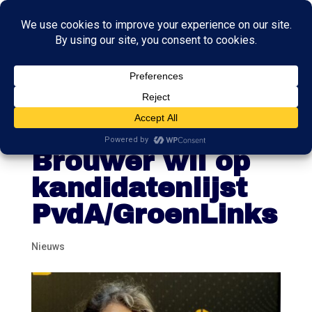
Oud-Tweede
Kamerlid Ina
Brouwer wil op
kandidatenlijst
PvdA/GroenLinks
Nieuws