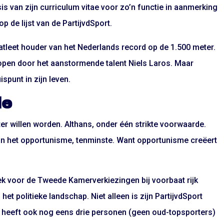
is van zijn curriculum vitae voor zo’n functie in aanmerking
 de lijst van de PartijvdSport.
tleet houder van het Nederlands record op de 1.500 meter.
elopen door het aanstormende talent Niels Laros. Maar
spunt in zijn leven.
de
nister willen worden. Althans, onder één strikte voorwaarde.
 van het opportunisme, tenminste. Want opportunisme creëert
eek voor de Tweede Kamerverkiezingen bij voorbaat rijk
 het politieke landschap. Niet alleen is zijn PartijvdSport
j heeft ook nog eens drie personen (geen oud-topsporters)