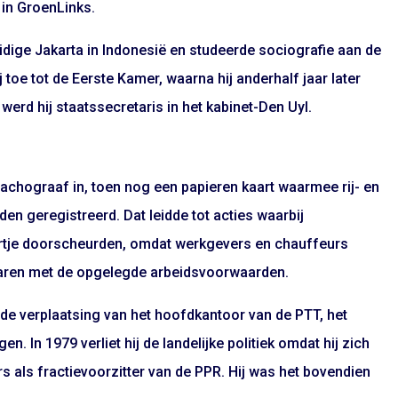
g in GroenLinks.
idige Jakarta in Indonesië en studeerde sociografie aan de
j toe tot de Eerste Kamer, waarna hij anderhalf jaar later
erd hij staatssecretaris in het kabinet-Den Uyl.
tachograaf in, toen nog een papieren kaart waarmee rij- en
n geregistreerd. Dat leidde tot acties waarbij
artje doorscheurden, omdat werkgevers en chauffeurs
waren met de opgelegde arbeidsvoorwaarden.
de verplaatsing van het hoofdkantoor van de PTT, het
. In 1979 verliet hij de landelijke politiek omdat hij zich
rs als fractievoorzitter van de PPR. Hij was het bovendien