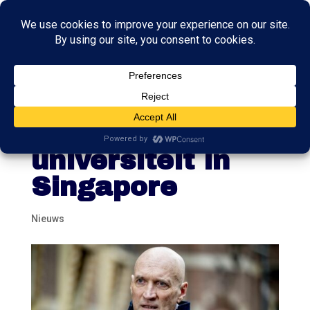
Oud-minister
Kuipers naar
universiteit in
Singapore
Nieuws