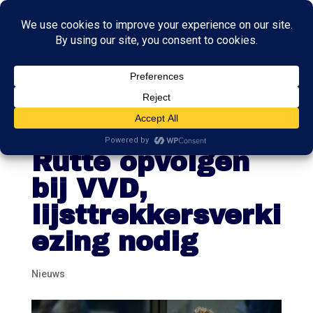
Oud-Kamerlid
Bosman wil
Rutte opvolgen
bij VVD,
lijsttrekkersverki
ezing nodig
Nieuws