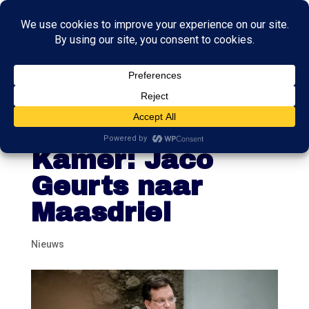
Opnieuw CDA’er
weg uit Tweede
Kamer: Jaco
Geurts naar
Maasdriel
Nieuws