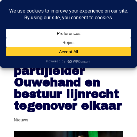
Oorlog in Partij
voor de Dieren:
partijleider
Ouwehand en
bestuur lijnrecht
tegenover elkaar
Nieuws