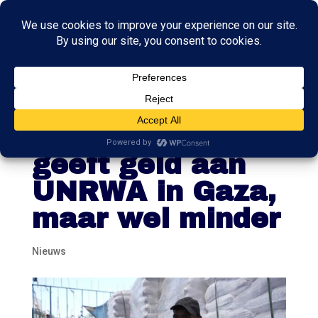
Ook PVV-
minister Klever
geeft geld aan
UNRWA in Gaza,
maar wel minder
Nieuws