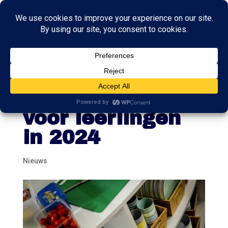
Ook gratis
schoolmaaltijden
voor leerlingen
in 2024
Nieuws