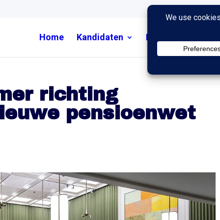
Home
Kandidaten
Nieuws
Uitzend
er richting
nieuwe pensioenwet