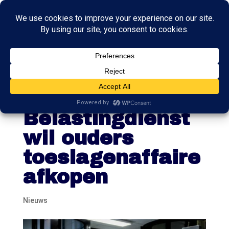
Onorthodoxe
maatregel:
Belastingdienst
wil ouders
toeslagenaffaire
afkopen
Nieuws