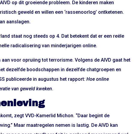
e AIVD op dit
groeiende
probleem. De kinderen maken
roristisch geweld en willen een ‘rassenoorlog’ ontketenen.
van aanslagen.
land staat nog steeds op 4. Dat betekent dat er een reële
lle radicalisering van minderjarigen online.
n aan voor opruiing tot terrorisme. Volgens de AIVD gaat het
e met dezelfde boodschappen in dezelfde chatgroepen en
S publiceerde in augustus
het rapport
:
Hoe online
eratie van geweld kweken
.
menleving
aankomt, zegt VVD-Kamerlid Michon. “Daar begint de
leving.” Maar maatregelen nemen is lastig. De AIVD kan