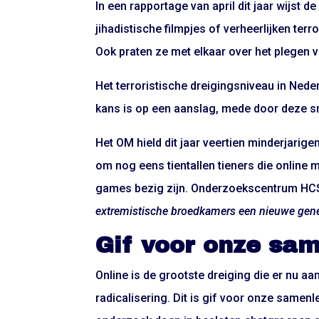
In een rapportage van april dit jaar wijst d
jihadistische filmpjes of verheerlijken ter
Ook praten ze met elkaar over het plegen 
Het terroristische dreigingsniveau in Neder
kans is op een aanslag, mede door deze sne
Het OM hield dit jaar veertien minderjarige
om nog eens tientallen tieners die onlin
games bezig zijn. Onderzoekscentrum HCS
extremistische broedkamers een nieuwe gen
Gif voor onze sa
Online is de grootste dreiging die er nu 
radicalisering. Dit is gif voor onze samen