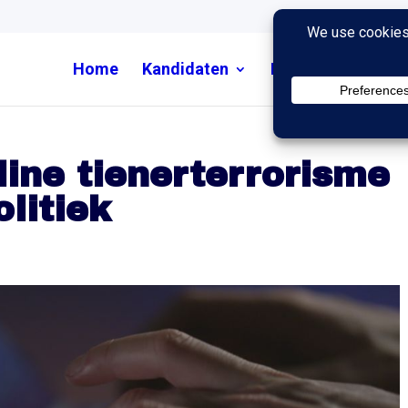
Home
Kandidaten
Nieuws
Uitzend
line tienerterrorisme
litiek