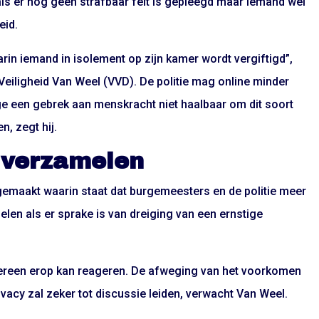
ls er nog geen strafbaar feit is gepleegd maar iemand wel
eid.
aarin iemand in isolement op zijn kamer wordt vergiftigd”,
 Veiligheid Van Weel (VVD). De politie mag online minder
ge een gebrek aan menskracht niet haalbaar om dit soort
, zegt hij.
 verzamelen
emaakt waarin staat dat burgemeesters en de politie meer
en als er sprake is van dreiging van een ernstige
dereen erop kan reageren. De afweging van het voorkomen
vacy zal zeker tot discussie leiden, verwacht Van Weel.