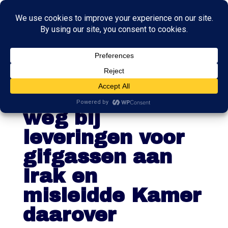
Onderzoek:
regering keek
weg bij
leveringen voor
gifgassen aan
Irak en
misleidde Kamer
daarover