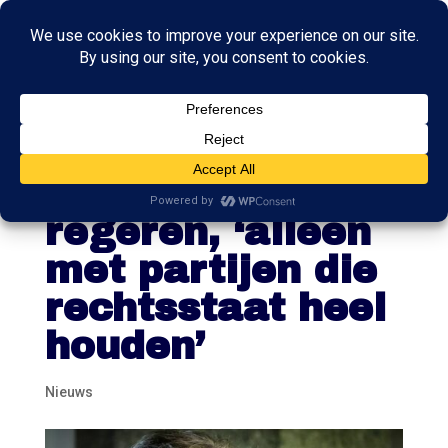
Omtzigt wil niet
met PVV
regeren, ‘alleen
met partijen die
rechtsstaat heel
houden’
Nieuws