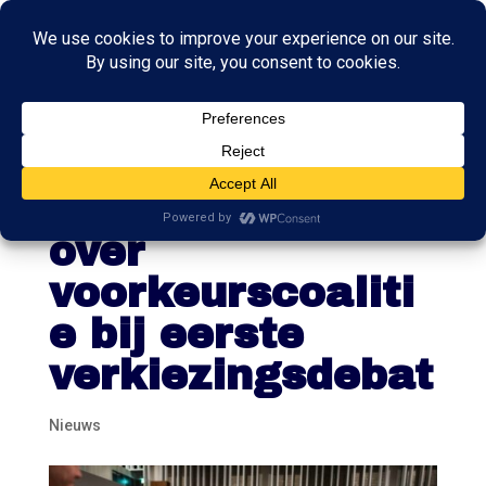
Omtzigt
terughoudend
over
voorkeurscoaliti
e bij eerste
verkiezingsdebat
Nieuws