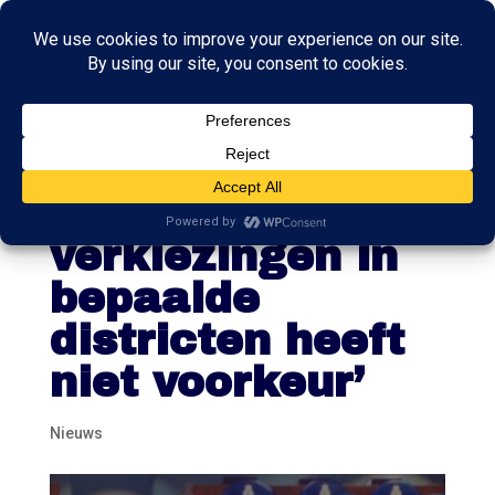
Omtzigt:
‘Meedoen met
verkiezingen in
bepaalde
districten heeft
niet voorkeur’
Nieuws