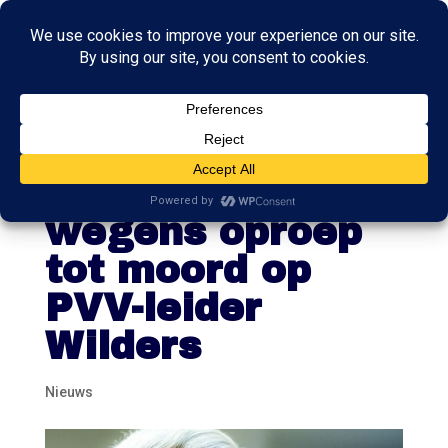
OM eist 12 jaar
tegen Pakistaan
wegens oproep
tot moord op
PVV-leider
Wilders
Nieuws