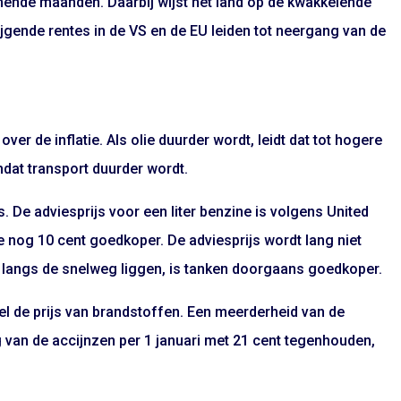
mende maanden. Daarbij wijst het land op de kwakkelende
jgende rentes in de VS en de EU leiden tot neergang van de
over de inflatie. Als olie duurder wordt, leidt dat tot hogere
omdat transport duurder wordt.
ns. De adviesprijs voor een liter benzine is volgens United
e nog 10 cent goedkoper. De adviesprijs wordt lang niet
et langs de snelweg liggen, is tanken doorgaans goedkoper.
el de prijs van brandstoffen. Een meerderheid van de
van de accijnzen per 1 januari met 21 cent tegenhouden,