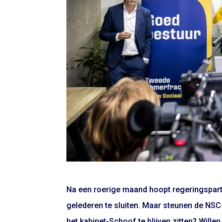
Na een roerige maand hoopt regeringspart
gelederen te sluiten. Maar steunen de NSC
het kabinet-Schoof te blijven zitten? Wille