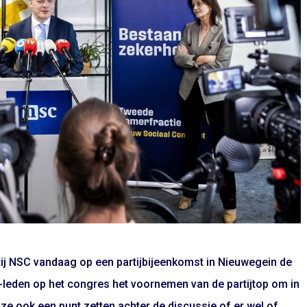
ij NSC vandaag op een partijbijeenkomst in Nieuwegein de
-leden op het congres het voornemen van de partijtop om in
n ze ook een punt zetten achter de discussie of er wel of