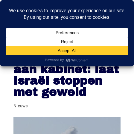
Noodkreet
rijksambtenaren
aan kabinet: laat
Israël stoppen
met geweld
Nieuws