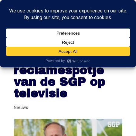
Nog nooit
vertoond:
reclamespotje
van de SGP op
televisie
Nieuws