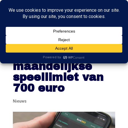
Nieuwe regels
online gokken:
maandelijkse
speellimiet van
700 euro
Nieuws