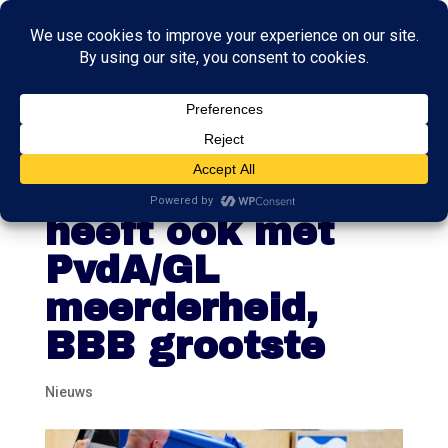
Nieuwe Eerste
Kamer: coalitie
heeft ook met
PvdA/GL
meerderheid,
BBB grootste
Nieuws