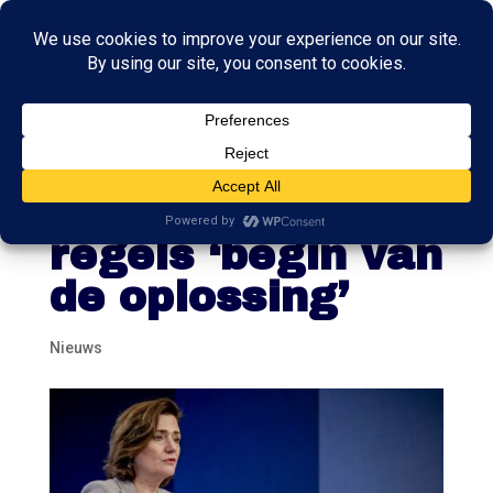
Nieuwe
contract- en zzp-
regels ‘begin van
de oplossing’
Nieuws