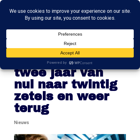
Nieuw Sociaal
Contract: in
twee jaar van
nul naar twintig
zetels en weer
terug
Nieuws