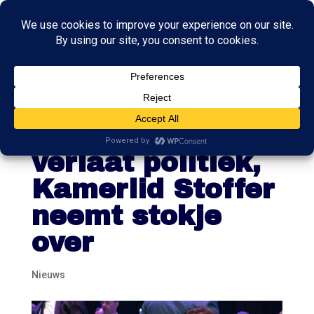
Nestor Van der
Staaij (SGP)
verlaat politiek,
Kamerlid Stoffer
neemt stokje
over
Nieuws