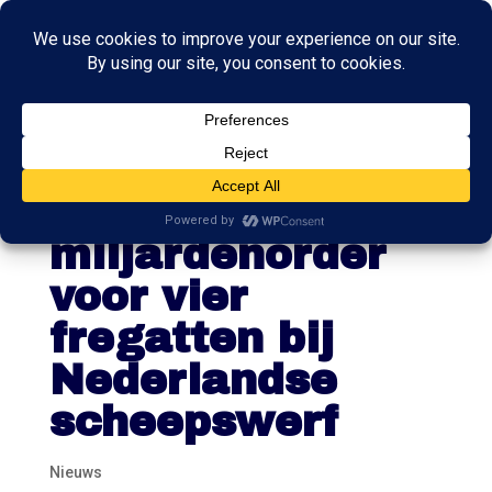
Nederland
plaatst
miljardenorder
voor vier
fregatten bij
Nederlandse
scheepswerf
Nieuws