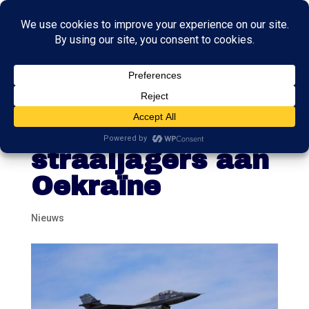
Nederland geeft
zes extra F-16-
straaljagers aan
Oekraïne
Nieuws