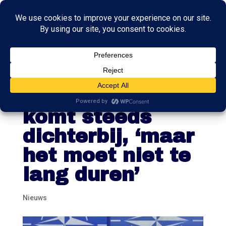
NAVO-
benoeming Rutte
komt steeds
dichterbij, ‘maar
het moet niet te
lang duren’
Nieuws