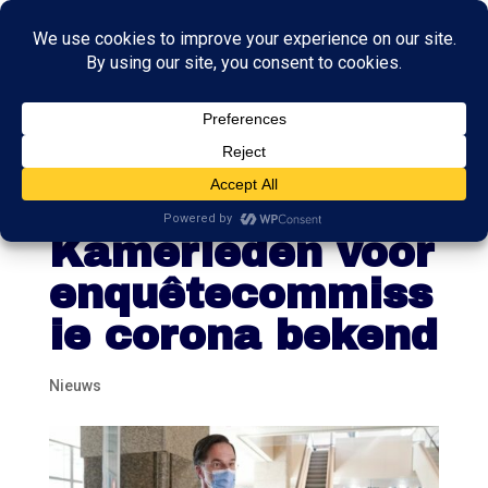
Namen van
meeste
Kamerleden voor
enquêtecommiss
ie corona bekend
Nieuws