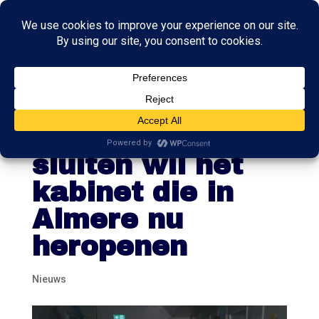
Na jaren van
gevangenissen
sluiten wil het
kabinet die in
Almere nu
heropenen
Nieuws