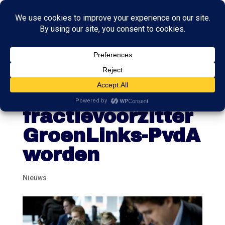
Moorman wil nu
geen
fractievoorzitter
GroenLinks-PvdA
worden
Nieuws